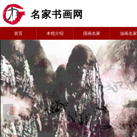
名家书画网
首页
本馆介绍
国画名家
油画名家
넳