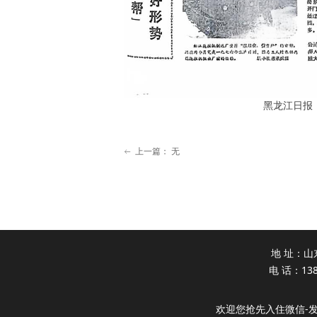
黑龙江日报：“
上一篇：
无
ꂃ
地 址：山
电 话：138
欢迎您抢先入住微信-发