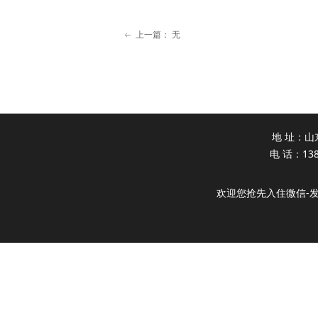
上一篇：
无
ꂃ
地 址：山
电 话：138
欢迎您抢先入住微信-发