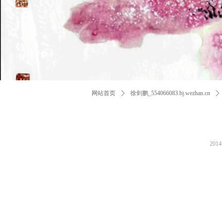
网站首页
ꄲ
徐剑鹏_554066083.bj.wezhan.cn
ꄲ
201