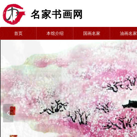
名家书画网
首页
本馆介绍
国画名家
油画名家
넳