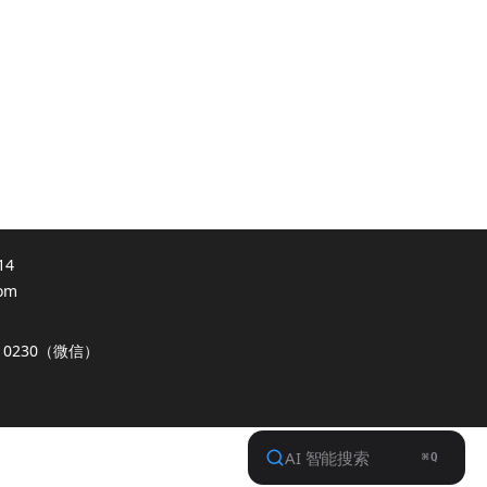
14
om
0230（微信）