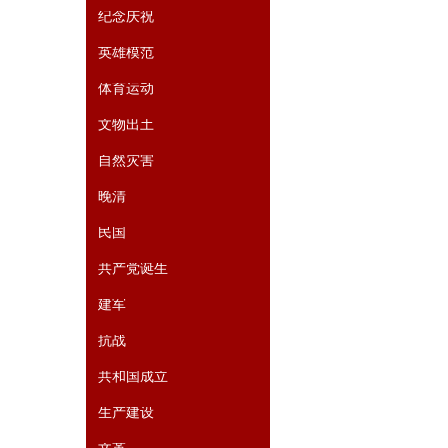
纪念庆祝
英雄模范
体育运动
文物出土
自然灾害
晚清
民国
共产党诞生
建军
抗战
共和国成立
生产建设