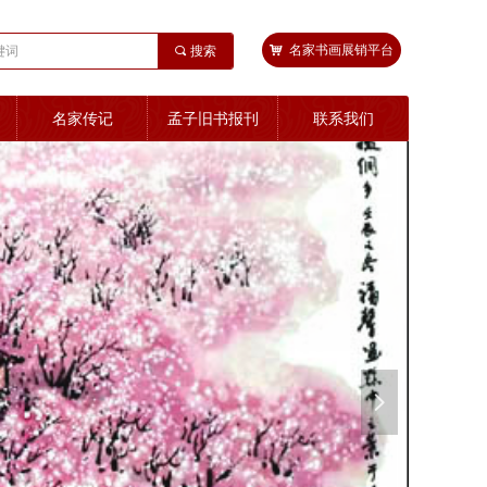
낙
名家书画展销平台
끠
搜索
名家传记
孟子旧书报刊
联系我们
넲