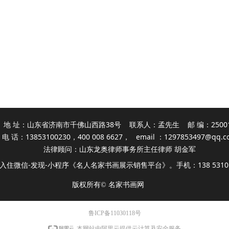
地 址：山东省济南市千佛山西路38号 联系人：孟先生 邮 编：2500
电 话：13853100230，400 008 6627， email ：
1297853497@qq.c
法律顾问：山东龙奥律师事务所主任律师 胡金军
入住微信-发现-小程序《名人名家书画展示销售平台》。手机：138 5310 
版权所有©
名家书画网
鲁ICP备11030118号
本网站由阿里云提供云计算及安全服务