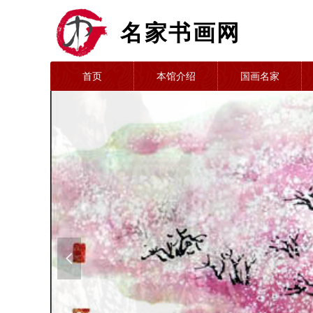
名家书画网
首页
本馆介绍
国画名家
넳